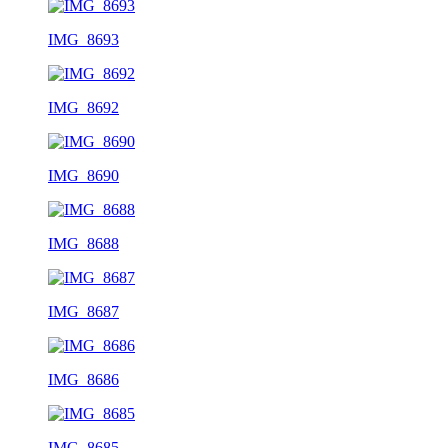
IMG_8693
IMG_8692
IMG_8690
IMG_8688
IMG_8687
IMG_8686
IMG_8685