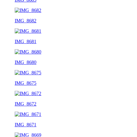
IMG_8682
IMG_8681
IMG_8680
IMG_8675
IMG_8672
IMG_8671