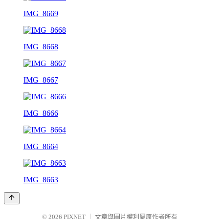
IMG_8669
IMG_8668
IMG_8667
IMG_8666
IMG_8664
IMG_8663
© 2026
PIXNET
｜
文章與圖片權利屬原作者所有