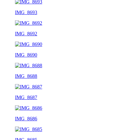
IMG_8693
IMG_8692
IMG_8690
IMG_8688
IMG_8687
IMG_8686
IMG_8685