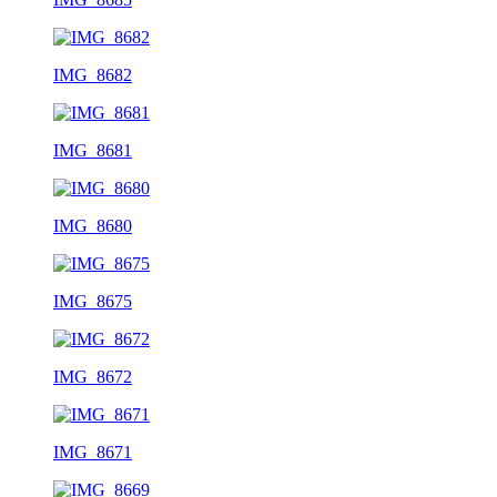
IMG_8682
IMG_8681
IMG_8680
IMG_8675
IMG_8672
IMG_8671