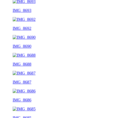
IMG_8693
IMG_8692
IMG_8690
IMG_8688
IMG_8687
IMG_8686
IMG_8685