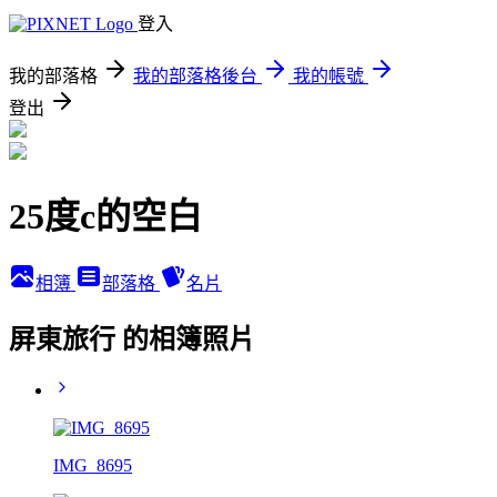
登入
我的部落格
我的部落格後台
我的帳號
登出
25度c的空白
相簿
部落格
名片
屏東旅行 的相簿照片
IMG_8695