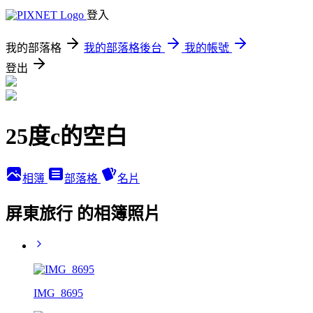
登入
我的部落格
我的部落格後台
我的帳號
登出
25度c的空白
相簿
部落格
名片
屏東旅行 的相簿照片
IMG_8695