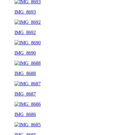
IMG_8693
IMG_8692
IMG_8690
IMG_8688
IMG_8687
IMG_8686
IMG_8685