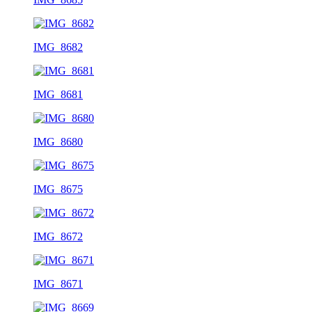
IMG_8682
IMG_8681
IMG_8680
IMG_8675
IMG_8672
IMG_8671