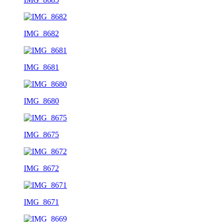
IMG_8682
IMG_8681
IMG_8680
IMG_8675
IMG_8672
IMG_8671