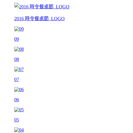
2016 時令餐桌節_LOGO
09
08
07
06
05