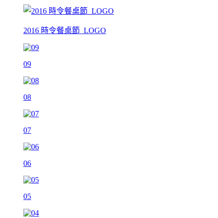
2016 時令餐桌節_LOGO
09
08
07
06
05