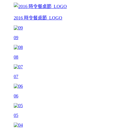
2016 時令餐桌節_LOGO
09
08
07
06
05