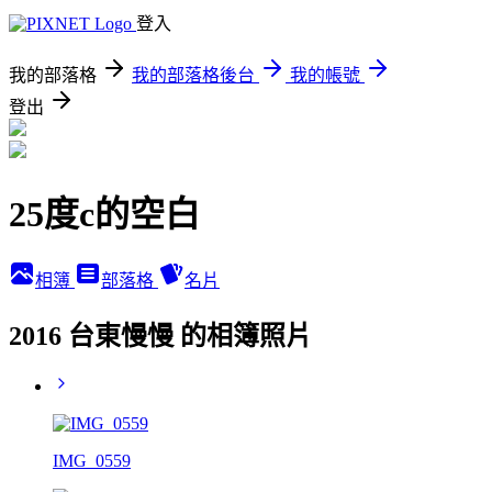
登入
我的部落格
我的部落格後台
我的帳號
登出
25度c的空白
相簿
部落格
名片
2016 台東慢慢 的相簿照片
IMG_0559