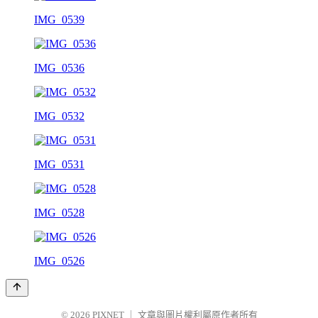
IMG_0539
IMG_0536
IMG_0532
IMG_0531
IMG_0528
IMG_0526
© 2026
PIXNET
｜
文章與圖片權利屬原作者所有