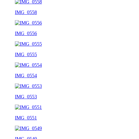
IMG_0558
IMG_0556
IMG_0555
IMG_0554
IMG_0553
IMG_0551
IMG_0549