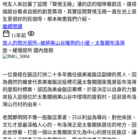
地友人來訪蓋了這間「賢情玉緻」潘的店的咖啡餐飲店，還得
過縱谷餐桌自遊的創意獎項，其實這間賢情玉緻一直在池上是
生意很好的民宿呀，根本無需我們介紹。
繼續閱讀
11年前
旅人的微光居所--被絕美山谷擁抱的小屋。太魯閣布洛灣
旅。緩慢居所
國內旅遊
一位曾經在飯店打拼二十多年擔任過美崙飯店副總的男人，因
為偶然的機會代表美崙飯店投標花蓮太魯閣國家風景區布洛灣
的度假村標案，卻因為美侖飯店棄標，於是決定以自身的力量
來投入這個位於太魯閣絕美山谷中環境的度假村，這就是布洛
灣山月村的由來。
老闆鄭明岡不像一般飯店業者，只以利益為導向，對他來說，
文化才是最深植人心的，布洛灣正是太魯閣族居住的地方，因
此他想著，打造一個以太魯閣族文化為中心的原住民飯店，讓