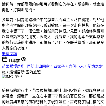
論何時，你都隱隱約約地可以看到它的存在，想念時，就會走
向他，打開那扇門。
多年前，因為網路和台中的靜巷六弄與主人乃伸初識，對於他
對老宅空間的改造與用心感到欽佩，第一次走進靜巷，他就在
我心中留下了一個位置，雖然與乃伸很少見面，卻始終覺得可
以是無話不談的朋友，因為太喜愛靜巷，我的兩本台東與京都
的旅行書籍的小講座，都情商了乃伸，在靜巷舉辦，那都是令
人難忘的夜晚。
繼續閱讀
11年前
苗栗緩慢居所--再訪上山回家。四家子。六個小人。記憶之盒
旅。緩慢居所
國內旅遊
盛夏時的旅行中，苗栗馬拉邦山的上山回家旅宿，微風與夏日
的溫度，讓我們一直在心中留下了難忘的夏日記憶，那份體感
的溫度與五感的痕跡彷彿到了現在還在，當時寫了點民宿的文