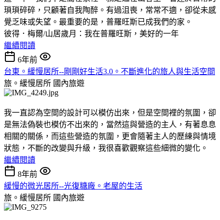
瑣瑣碎碎，只顧著自我陶醉。有過沮喪，常常不適，卻從未感
覺乏味或失望。最重要的是，普羅旺斯已成我們的家。
彼得．梅爾/山居歲月：我在普羅旺斯，美好的一年
繼續閱讀
6年前
台東。緩慢居所--剛剛好生活3.0。不斷進化的旅人與生活空間
旅。緩慢居所
國內旅遊
我一直認為空間的設計可以模仿出來，但是空間裡的氛圍，卻
是無法偽裝也模仿不出來的，當然這與營造的主人，有著息息
相關的關係，而這些營造的氛圍，更會隨著主人的歷練與情境
狀態，不斷的改變與升級，我很喜歡觀察這些細微的變化。
繼續閱讀
8年前
緩慢的微光居所--光復糖廠。老屋的生活
旅。緩慢居所
國內旅遊