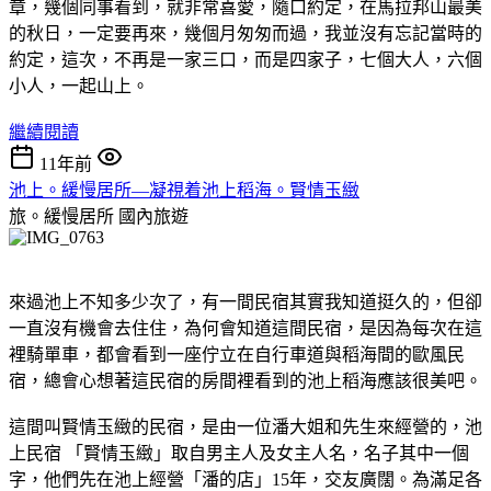
章，幾個同事看到，就非常喜愛，隨口約定，在馬拉邦山最美
的秋日，一定要再來，幾個月匆匆而過，我並沒有忘記當時的
約定，這次，不再是一家三口，而是四家子，七個大人，六個
小人，一起山上。
繼續閱讀
11年前
池上。緩慢居所—凝視着池上稻海。賢情玉緻
旅。緩慢居所
國內旅遊
來過池上不知多少次了，有一間民宿其實我知道挺久的，但卻
一直沒有機會去住住，為何會知道這間民宿，是因為每次在這
裡騎單車，都會看到一座佇立在自行車道與稻海間的歐風民
宿，總會心想著這民宿的房間裡看到的池上稻海應該很美吧。
這間叫賢情玉緻的民宿，是由一位潘大姐和先生來經營的，池
上民宿 「賢情玉緻」取自男主人及女主人名，名子其中一個
字，他們先在池上經營「潘的店」15年，交友廣闊。為滿足各