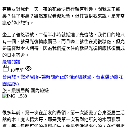
有朋友對我們一天一夜的花蓮快閃行頗有興趣，問我去了那
裏？住了那裏？雖然旅程看似短暫，但其實對我來說，是非常
癒心的小旅行。
坐上了普悠瑪號，二個半小時就抵達了光復站，我們目的地只
有一個，就是光復糖廠而已，而且晚上就住在光復糖廠，但光
是這樣就令人期待，因為我們這次住的就是光復糖廠修復而成
的日本宿舍。
繼續閱讀
10年前
台東旅。微光居所--讓時間靜止的貓頭鷹歌聲。台東貓頭鷹莊
園(圖多)
旅。緩慢居所
國內旅遊
很多年前，第一次在朋友的帶領，第一次認識了台東亞居生活
館的木工魔人楊大哥，那是我第一次看到他所刻的木頭貓頭
鷹，每一隻都可愛的栩栩如生，像是要活過來似的，在認識楊