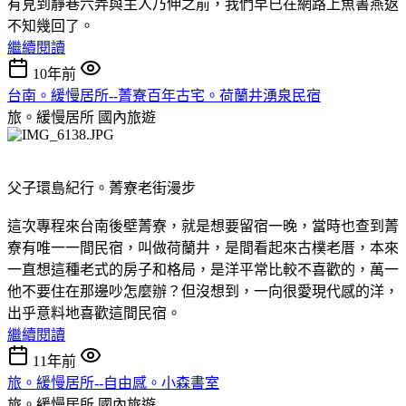
有見到靜巷六弄與主人乃伸之前，我們早已在網路上魚書燕返
不知幾回了。
繼續閱讀
10年前
台南。緩慢居所--菁寮百年古宅。荷蘭井湧泉民宿
旅。緩慢居所
國內旅遊
父子環島紀行。菁寮老街漫步
這次專程來台南後壁菁寮，就是想要留宿一晚，當時也查到菁
寮有唯一一間民宿，叫做荷蘭井，是間看起來古樸老厝，本來
一直想這種老式的房子和格局，是洋平常比較不喜歡的，萬一
他不要住在那邊吵怎麼辦？但沒想到，一向很愛現代感的洋，
出乎意料地喜歡這間民宿。
繼續閱讀
11年前
旅。緩慢居所--自由感。小森書室
旅。緩慢居所
國內旅遊