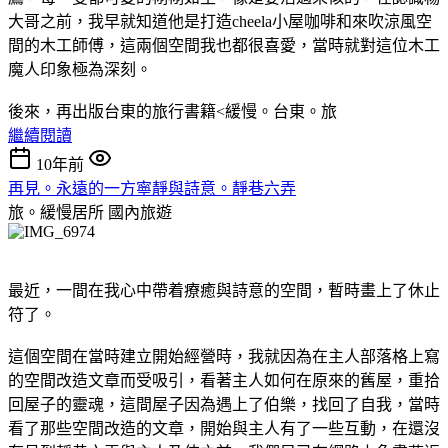
大哥之前，我早就知道他是打造cheela小屋咖啡和來吹涼風空
間的木工師傅，這兩個空間我也都很喜愛，當時就對這位木工
魔人印象極為深刻。
後來，再出版台東的旅行書籍<緩慢。台東。旅
繼續閱讀
10年前
再見。永遠的一方寧靜與詩意。靜巷六弄
旅。緩慢居所
國內旅遊
最近，一間在我心中帶着療癒與詩意的空間，暫時畫上了休止
符了。
這個空間在當時建立開始經營時，我就因為在主人部落格上寫
的空間改造文章而受吸引，看著主人如何在原來的舊屋，重拾
回屋子的靈魂，這間屋子因為遇上了伯樂，找回了自我，當時
看了那些空間改造的文章，開始與主人有了一些互動，在還沒