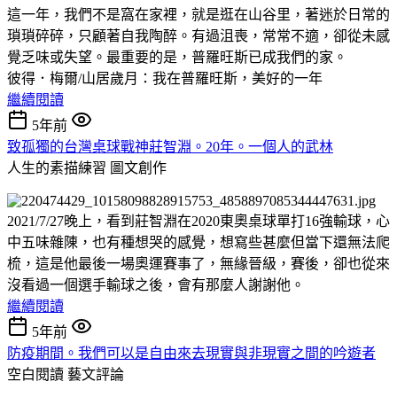
這一年，我們不是窩在家裡，就是逛在山谷里，著迷於日常的
瑣瑣碎碎，只顧著自我陶醉。有過沮喪，常常不適，卻從未感
覺乏味或失望。最重要的是，普羅旺斯已成我們的家。
彼得．梅爾/山居歲月：我在普羅旺斯，美好的一年
繼續閱讀
5年前
致孤獨的台灣桌球戰神莊智淵。20年。一個人的武林
人生的素描練習
圖文創作
2021/7/27晚上，看到莊智淵在2020東奧桌球單打16強輸球，心
中五味雜陳，也有種想哭的感覺，想寫些甚麼但當下還無法爬
梳，這是他最後一場奧運賽事了，無緣晉級，賽後，卻也從來
沒看過一個選手輸球之後，會有那麼人謝謝他。
繼續閱讀
5年前
防疫期間。我們可以是自由來去現實與非現實之間的吟遊者
空白閱讀
藝文評論