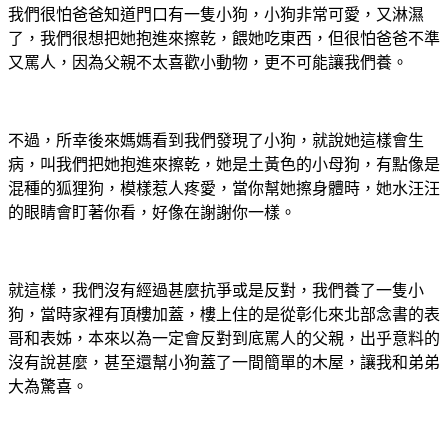
我們很怕爸爸知道門口有一隻小狗，小狗非常可愛，又淋濕
了，我們很想把她抱進來擦乾，餵她吃東西，但很怕爸爸不準
又罵人，因為父親不太喜歡小動物，更不可能讓我們養。
不過，所幸後來媽媽看到我們發現了小狗，就說她這樣會生
病，叫我們把她抱進來擦乾，她是土黃色的小母狗，有點像是
混種的狐狸狗，模樣惹人疼愛，當你幫她擦身體時，她水汪汪
的眼睛會盯著你看，好像在謝謝你一樣。
就這樣，我們沒有經過甚麼抗爭或是反對，我們養了一隻小
狗，當時家裡有頂樓加蓋，樓上住的是從彰化來北部念書的表
哥和表姊，本來以為一定會反對到底罵人的父親，出乎意料的
沒有說甚麼，甚至還幫小狗蓋了一間簡單的木屋，讓我和弟弟
大為驚喜。