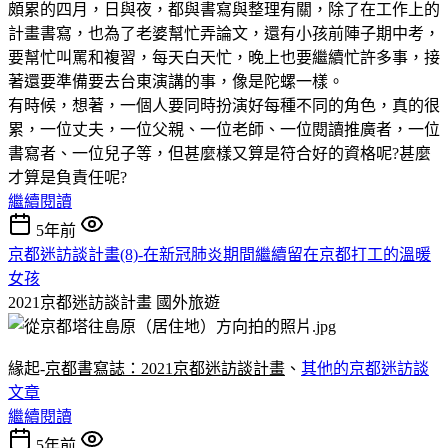
頗累的四月，日與夜，都與書寫與整理有關，除了在工作上的
計畫書寫，也為了老婆幫忙弄論文，還有小孩前陣子期中考，
要幫忙叫罵和複習，每天白天忙，晚上也要繼續忙許多事，接
著還要準備要去台東演講的事，像是陀螺一樣。
有時候，想著，一個人要同時扮演好每種不同的角色，真的很
累，一位丈夫，一位父親、一位老師、一位閱讀推廣者，一位
書寫者、一位兒子等，但甚麼樣又算是符合好的資格呢?甚麼
才算是負責任呢?
繼續閱讀
5年前
京都迷訪談計畫(8)-在新冠肺炎期間繼續留在京都打工的溫暖
女孩
2021京都迷訪談計畫
國外旅遊
緣起-
京都書寫誌：2021京都迷訪談計畫
、
其他的京都迷訪談
文章
繼續閱讀
5年前