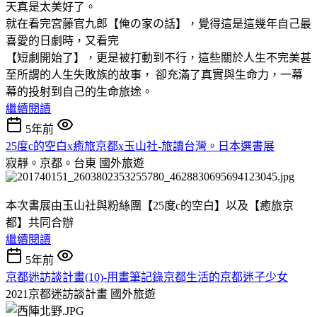
天真是太美好了。
就在看完宮藤官九郎【俺の家の話】，覺得這是這幾年自己最
喜愛的日劇時，又看完
【短劇開始了】，更是被打動到不行，這些關於人生不完美甚
至所謂的人生失敗族的故事， 卻充滿了真實與生命力，一幕
幕的投射到自己的生命旅途。
繼續閱讀
5年前
25度c的空白x癒旅京都x玉山社-旅讀台灣。日本選書展
寂靜。京都。台東
國外旅遊
本次書展由玉山社與粉絲團【25度c的空白】以及【癒旅京
都】共同合辦
繼續閱讀
5年前
京都迷訪談計畫(10)-用畫筆記錄京都生活的京都迷子少女
2021京都迷訪談計畫
國外旅遊