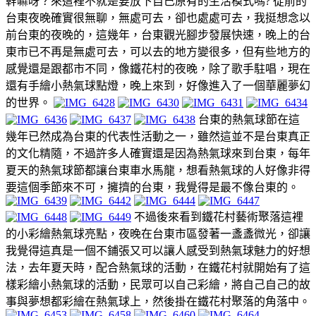
幹嘛呀？來這裡不就是要放下自己原有的生活模式嗎? 從前的
台東夜晚確實很無聊，無處可去，卻也處處可去，我挺想念以
前台東的夜晚的，這幾年，台東觀光腳步發展快速，晚上的台
東市已不再是無處可去，可以去的地方變很多，但有些地方的
感覺還是跟都市不同，像鐵花村的夜晚，除了歌手駐唱，現在
還有手繪小熱氣球點燈，晚上來到，好像進入了一個華麗夢幻
的世界。
台東的熱氣球節在這
幾年已然成為台東的代表性活動之一，雖然這並不是台東真正
的文化精隨，不過許多人確實還是因為熱氣球來到台東，每年
夏天的熱氣球節都讓台東車水馬龍，想看熱氣球的人好像非得
要這個季節來不可，擁擠的台東，我覺得是最不像台東的。
不過後來看到鐵花村藝術聚落這裡
的小彩繪熱氣球亮點，夜晚在台東市區發著一盞盞微光，卻讓
我覺得這真是一個不鋪張又可以讓人感受到熱氣球魅力的好想
法，去年夏天時，配合熱氣球的活動，在鐵花村就開始有了這
樣彩繪小熱氣球的活動，民眾可以自己彩繪，將自己自己的故
事與夢想都彩繪在熱氣球上，然後掛在鐵花村聚落的角落中。