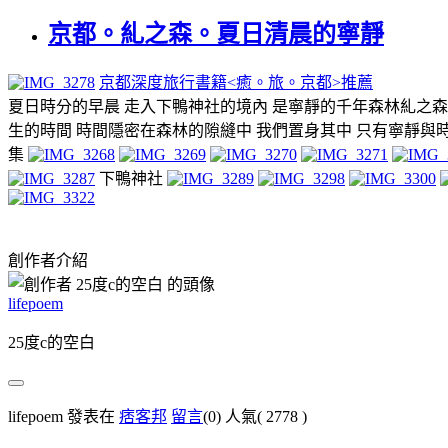
京都。糺之森。夏日清晨的寧靜
京都深度旅行書籍<癒。旅。京都>推薦
夏日時分的早晨 走入下鴨神社的境內 是寧靜的千年森林糺之森
生的時間 時間隱密在森林的隙縫中 我們置身其中 只有寧靜與
集
下鴨神社
創作者介紹
lifepoem
25度c的空白
lifepoem 發表在
痞客邦
留言
(0)
人氣(
2778
)