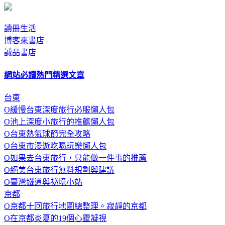
讀冊生活
博客來書店
誠品書店
網站必讀熱門精選文章
台東
O緩慢台東深度旅行必服懶人包
O池上深度小旅行的推薦懶人包
O台東熱氣球節完全攻略
O台東市漫遊吃喝玩樂懶人包
O如果去台東旅行，只能做一件事的推薦
O絕美台東旅行無料規劃與建議
O臺灣鐵道與祕境小站
京都
O京都十回旅行地圖總整理。寂靜的京都
O在京都炎夏的19個心靈凝視