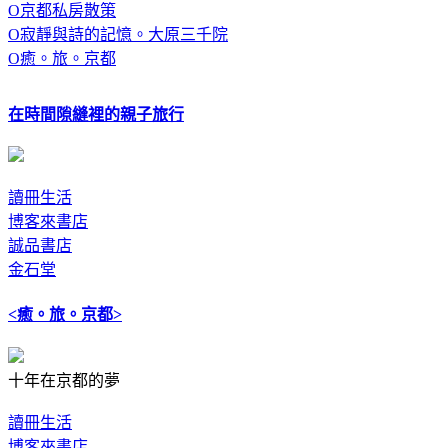
O京都私房散策
O寂靜與詩的記憶。大原三千院
O癒。旅。京都
在時間隙縫裡的親子旅行
讀冊生活
博客來書店
誠品書店
金石堂
<癒。旅。京都>
十年在京都的夢
讀冊生活
博客來書店