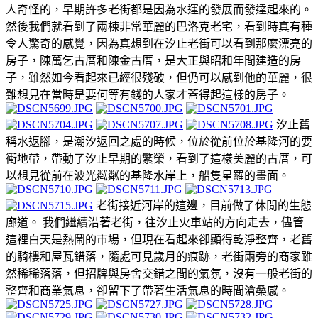
人奇怪的，早期許多老街都是因為水運的發展而發達起來的。
然後我們就看到了兩棟非常華麗的巴洛克老宅，看到時真有種
令人驚奇的感覺，因為真想到在汐止老街可以看到那麼漂亮的
房子，陳萬乞古厝和陳金古厝，是大正與昭和年間建造的房
子，雖然如今看起來已經很殘破，但仍可以感到他的華麗，很
難想見在當時是要何等有錢的人家才蓋得起這樣的房子。
汐止舊
稱水返腳，是潮汐返回之處的時候，位於從前位於基隆河的要
衝地帶，帶動了汐止早期的繁榮，看到了這樣美麗的古厝，可
以想見從前在波光粼粼的基隆水岸上，船隻星羅的畫面。
老街接近河岸的這邊，目前做了休閒的生態
廊道。 我們繼續沿著老街，往汐止火車站的方向走去，儘管
這裡白天是熱鬧的市場，但現在看起來卻顯得乾淨整齊，老舊
的騎樓和屋瓦錯落，隨處可見歲月的痕跡，老街兩旁的商家雖
然稀稀落落，但招牌與房舍交錯之間的氣氛，沒有一般老街的
整齊和商業氣息，卻留下了帶著生活氣息的時間滄桑感。