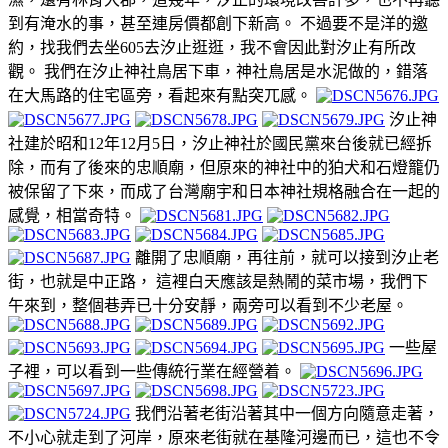
到有淹水的事，甚至連房價都創下新高。 不過要不是洋的邀
約，找我們去坐605去汐止逛逛，我不會因此對汐止有所改
觀。 我們在汐止神社鳥居下車，神社鳥居是水泥做的，錯落
在大馬路的住宅區旁，看起來有點突兀感。
汐止神
社建於昭和12年12月5日，汐止神社於國民黨來台後就已經拆
除，而有了後來的忠順廟，但原來的神社中的狛犬和石燈籠仍
被保留了下來，而成了台灣廟宇和日本神社規格融合在一起的
感覺，相當奇特。
離開了忠順廟，再往前，就可以接到汐止老
街，也就是中正路， 這裡白天應該是熱鬧的菜市場，我們下
午來到，整個巷弄已十分安靜，兩旁可以看到不少老屋。
一些屋
子裡，可以看到一些傳統行業在經營着。
我們沿著老街沿著其中一個方向隨意走著，
不小心就走到了河岸，原來老街就在基隆河邊而已，這也不令