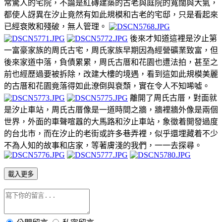
常驚人的宅院，不論是紅磚建築的古老與庭院的寬闊與大氣，
都使人訝異在汐止竟然有如此規模和古老的宅邸，只是看起來
已經衰敗和殘破，無人管理。
後來才知道這裡是汐止第
一富豪家族的周氏古宅，周氏家族早期因為經營礦業致富，但
後來家道中落，負債累累，周氏古厝和花園也遭法拍，甚至之
前也經歷過要被拆除，改建大樓的境遇，看到這如此規模美麗
的古厝和花園竟落得如此潦倒與衰頹，實在令人不知唏噓。
離開了周氏古厝，對面就
是汐止車站，周氏古厝像是一道時間之牆，牆裡牆外像是兩個
世界，外面的車聲喧囂的大馬路和汐止車站，象徵着開發過度
的台北市，而在汐止的老街或許多巷弄裡，似乎還埋藏着不少
不為人知的故事和店家，等著膚淺的我們，一一去探尋。
載入更多