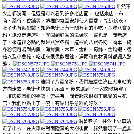
雖然不
少店都沒開，但還是可以看到許多老店面， 包括米店、布
商、藥行、香鋪等，這裡的氛圍安靜使人喜愛。 接近傍晚，
肚子也有點犯餓，知道老街上有一間有名的小吃，金豐八寶冬
粉，還沒走進店裡，就聞到好香的湯頭味，這也是一間老店
了，來這裡必點的就是八寶冬粉，這裡的八寶冬粉，簡單一碗
冬粉便可嚐到肉羹、海鮮羹、木耳、金針、筍絲、金鉤蝦、香
菇以及小魚乾，吃起來很像鼎邊銼，湯頭和真材實料都讓人驚
艷。
離開了八寶冬粉，我們繼續往汐止火車站的
方向走去，老街也快到了尾聲。 後來還到了一家肉乾店買了
一堆肉乾肉紙的零嘴，旁邊有一間看起來很鄉下感覺的豆花
店，我們也點上了一碗，有點出乎意料的好吃。
沿著巷子，往汐止火車站
走了出去，在火車站對面隱藏的大樹後面，赫然發現了一處非