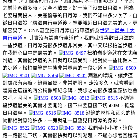
就是。 少了陸客的日月潭，我們連周休二日都敢去了，不然
之前陸客很多時，完全不敢去，好一陣子沒去日月潭。 因為
老婆是南投人，美麗優靜的日月潭，我們不知來多少次了，自
從日月潭設了環潭自行車道後，想要親近日月潭之美的人，更
加容易了。 CNN甚至把日月潭自行車道評為
世界上最美十大
自行車道
。 其實沒有設自行車道前，我們就很喜歡日月潭的
一些步道，日月潭有很多步道非常美，其中又以松柏崙步道，
在我們心目中是最美的。
松柏崙步道就在文武廟
附近，其實從步道的入口就可以感受到，相對於一些比較人工
的步道，松柏崙算是生態非常豐富的一段步道。
潮濕的環境，讓步道
到處都有苔癬，綠意盎然，非常舒服。 走沒多久，就會看到
隱藏在這裡的蔣公銅像和紀念碑，我想之前很多陸客應該也會
來吧，呵呵。
不過這
段步道最美的其實才要開始，接下來要直接下切500M，抵達
日月潭畔。
沿途的林相和兩旁的植
物都相對原始許多，一旁就能一直望見日月潭的身影。
我們帶小小孩，這段
路一路很陡下切，其實很快就可以到湖邊，不過心想著回程時