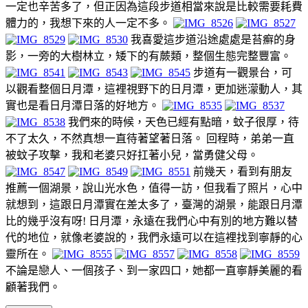
一定也辛苦多了，但正因為這段步道相當來說是比較需要耗費
體力的，我想下來的人一定不多。
我喜愛這步道沿途處處是苔癬的身
影，一旁的大樹林立，矮下的有蕨類，整個生態完整豐富。
步道有一觀景台，可
以觀看整個日月潭，這裡視野下的日月潭，更加迷濛動人，其
實也是看日月潭日落的好地方。
我們來的時候，天色已經有點暗，蚊子很厚，待
不了太久，不然真想一直待著望著日落。 回程時，弟弟一直
被蚊子攻擊，我和老婆只好扛著小兒，當勇健父母。
前幾天，看到有朋友
推薦一個湖景，說山光水色，值得一訪，但我看了照片，心中
就想到，這跟日月潭實在差太多了，臺灣的湖景，能跟日月潭
比的幾乎沒有呀! 日月潭，永遠在我們心中有別的地方難以替
代的地位，就像老婆說的，我們永遠可以在這裡找到寧靜的心
靈所在。
不論是戀人、一個孩子、到一家四口，她都一直寧靜美麗的看
顧著我們。