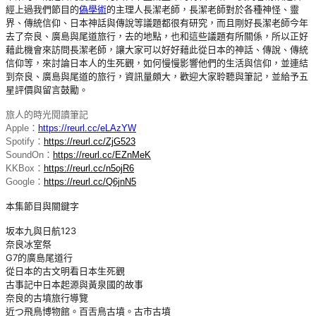
經上過我們節目的
偽學術
的主理人長潔老師，長潔老師對於各種神怪、靈
界、傳統信仰、日本神話與傳說等議題都很有研究，而且剛好長潔老師今年
去了奈良、廣島與尾道旅行，去的地點，也和這些議題有所關係，所以正好
藉此機會來訪問長潔老師，讓大家可以好好藉此從日本的神話、傳說、傳統
信仰等，來討論日本人的生死觀，如何慢慢影響他們的生活與信仰，並連結
到奈良、廣島與尾道的旅行，資訊量頗大，歡迎大家聆聽與筆記，並給予五
星評價與留言鼓勵。
旅人的時光閱讀筆記
Apple：
https://reurl.cc/eLAzYW
Spotify：
https://reurl.cc/ZjG523
SoundOn：
https://reurl.cc/EZnMeK
KKBox：
https://reurl.cc/n5ojR6
Google：
https://reurl.cc/Q6jnN5
本集節目與關鍵字
坂本九與日航123
奈良冰室祭
G7的廣島尾道行
從日本的古文明看日本生死觀
古事記中日本起源與黃泉國的故事
奈良的古墳旅行導覽
近つ飛鳥博物館。百舌鳥古墳。古市古墳