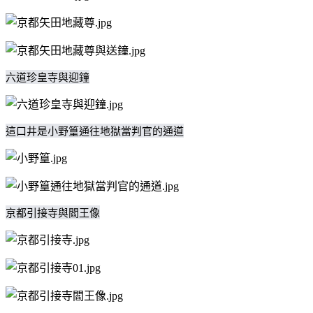
六道珍皇寺與迎鐘
這口井是小野篁通往地獄當判官的通道
京都引接寺與閻王像