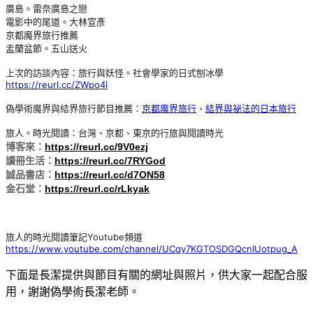
廣島。雷奈廣島之戀
電影中的尾道。大林宣彥
京都魔界旅行推薦
盂蘭盆節。五山送火
上次的訪談內容：旅行與妖怪。社會學家的日式刨冰學
https://reurl.cc/ZWpo4l
偽學術魔界與結界旅行節目推薦：
京都魔界旅行
、
結界與祕法的日本旅行
旅人。時光閱讀：台灣、京都、東京的行旅與閱讀時光
博客來：
https://reurl.cc/9V0ezj
讀冊生活：
https://reurl.cc/7RYGod
誠品書店：
https://reurl.cc/d7ON58
金石堂：
https://reurl.cc/rLkyak
旅人的時光閱讀筆記Youtube頻道
https://www.youtube.com/channel/UCqy7KGTOSDGQcnIUotpug_A
下面是長潔提供與節目有關的網址與照片，供大家一起配合服
用，謝謝偽學術長潔老師。