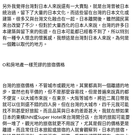
另外我覺得台灣對日本人來說還有一大賣點，就是台灣曾被日本
統治過，留下了大量的日本文化，而這些留在台灣的日本文化或
建築，很多又與台灣文化融合在一起，日本離開後，雖然國民黨
來台改變了不少，但對於大量西化的日本人來說，台灣的許多日
本建築與留下來的街道，在日本可能都已經看不到了，所以特別
有一種令人懷念的懷舊感，我想這是台灣對日本人來說，為何是
一個難以取代的地方。
O和房地產一樣荒謬的旅宿價格
台灣的旅宿價格，不管城市或觀光地，其實都高到一個離譜的地
步，當然也有平價的，但不是那麼容易找，但是普遍來說真的都
不便宜，以大城市來說，在東京、大阪等城市，將近二萬日幣我
就可以住到還不錯的四人房，但在台灣的大城市，四千元我可能
找不到甚麼好旅館，而且品質與日本的差距甚大，我就在想如果
日本的東橫INN或Super Hotel來台灣開分店，台灣的旅館可能要
倒一堆了，觀光地的旅宿就更不用說了，尤其是假日的價格更是
離譜，而且常住日本旅館或旅宿的人就會觀察到，日本的旅宿，