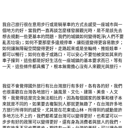
我自己旅行很在意用步行或是騎單車的方式去感受一座城市與一
個地方的好，當我們一直再談怎麼樣發展觀光時，是不是該先去
想去規劃一些更基本的問題，我們的城鎮如何變得乾淨(人們不要
亂丟垃圾)；如何不要那麼多違規停車，讓街道變得更容易散步；
如何讓無障礙空間變得更好，走路起來或是坐輪椅、推娃娃車，
都可以暢行；如何在巷子或路口，可以安心不要怕被突如其來的
車子撞到，這些都是好好生活在一座城鎮的基本要求而已，等有
一天，這些條件都具備了，根本無需擔心沒有人來觀光與旅行。
我從不會覺得國外旅行有比台灣旅行有多好，各有各的好，我們
也很喜歡在台灣各地旅行，論風景、文化、建築、美食、人文
等，我覺得這是完全無法相比的，因為每個國家的故事和樣子本
來就是不同的，如果要去複製別人那就更無趣了，在台灣許多地
方旅行所得到的感受，尤其是在花東或山林，所得到的感動是許
多地方比不上的，我們都希望台灣可以變得更好，也希望可以一
步步有好的政策可以變得更好，還有身為消費者與旅人的我們，
更有許多不足也要進步，期待有一天，台灣的美好，可以讓全世