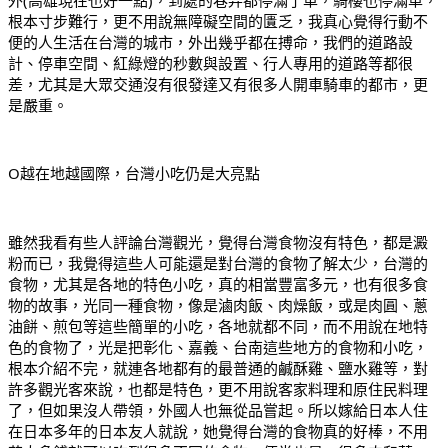
根本寸步難行，更不用說無障礙空間的匱乏，我真心覺得行動不
便的人生活在台灣的城市，外出幾乎都在搏命，我們的道路設
計、停車空間、紅綠燈的秒數與設置、行人專用的道路等都很
差，尤其是大眾交通沒有很發達又有很多人開車騎車的都市，更
是嚴重。
O越在地越國際，台灣小吃仍是大亮點
雖然我看有些人評論台灣觀光，覺得台灣食物沒有特色，都是澱
粉而已，我覺得這些人可能還是對台灣的食物了解太少，台灣的
食物，尤其是各地的特色小吃，真的相當豐富多元，也有很多食
物的故事，光同一種食物，像是滷肉飯、肉燥飯，或是肉圓、蔥
油餅、煎包等這些簡單的小吃，各地就都不同，而不用說在地特
色的食物了，光是把彰化、嘉義、台南這些地方的食物和小吃，
根本介紹不完，就連各地都有的最普通的鹹酥雞、鹽水雞等，對
許多觀光客來說，也都是特色，更不用說客家料理和原住民料理
了，但如果沒人帶領，外國人也無從品嘗起。所以嫁給日本人住
在日本多年的日本友人就說，她覺得台灣的食物真的好棒，不用