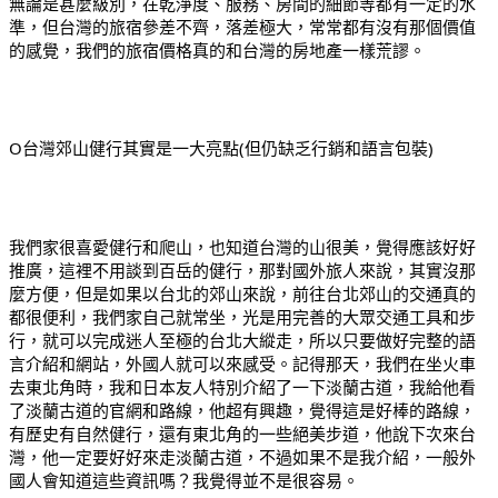
無論是甚麼級別，在乾淨度、服務、房間的細節等都有一定的水
準，但台灣的旅宿參差不齊，落差極大，常常都有沒有那個價值
的感覺，我們的旅宿價格真的和台灣的房地產一樣荒謬。
O台灣郊山健行其實是一大亮點(但仍缺乏行銷和語言包裝)
我們家很喜愛健行和爬山，也知道台灣的山很美，覺得應該好好
推廣，這裡不用談到百岳的健行，那對國外旅人來說，其實沒那
麼方便，但是如果以台北的郊山來說，前往台北郊山的交通真的
都很便利，我們家自己就常坐，光是用完善的大眾交通工具和步
行，就可以完成迷人至極的台北大縱走，所以只要做好完整的語
言介紹和網站，外國人就可以來感受。記得那天，我們在坐火車
去東北角時，我和日本友人特別介紹了一下淡蘭古道，我給他看
了淡蘭古道的官網和路線，他超有興趣，覺得這是好棒的路線，
有歷史有自然健行，還有東北角的一些絕美步道，他說下次來台
灣，他一定要好好來走淡蘭古道，不過如果不是我介紹，一般外
國人會知道這些資訊嗎？我覺得並不是很容易。