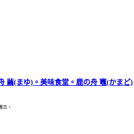
 繭(まゆ)。美味食堂。鹿の舟 竈(かまど)
難忘。