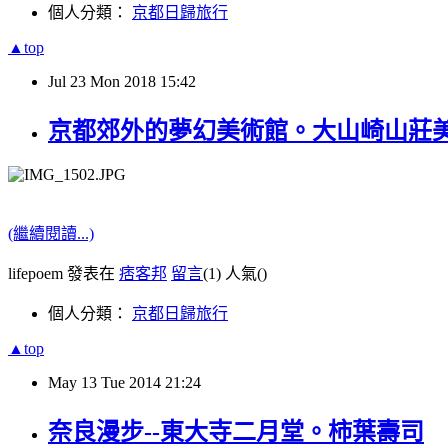
個人分類：
京都日歸旅行
▲top
Jul
23
Mon
2018
15:42
京都郊外的夢幻美術館。大山崎山莊
(繼續閱讀...)
lifepoem 發表在
痞客邦
留言
(1)
人氣(
)
個人分類：
京都日歸旅行
▲top
May
13
Tue
2014
21:24
奈良漫步--東大寺二月堂。柿葉壽司