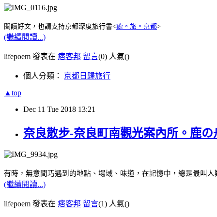
閱讀好文，也請支持京都深度旅行書<
癒。旅。京都
>
(繼續閱讀...)
lifepoem 發表在
痞客邦
留言
(0)
人氣(
)
個人分類：
京都日歸旅行
▲top
Dec
11
Tue
2018
13:21
奈良散步-奈良町南觀光案內所。鹿の舟
有時，無意間巧遇到的地點、場域、味道，在記憶中，總是最叫人
(繼續閱讀...)
lifepoem 發表在
痞客邦
留言
(1)
人氣(
)