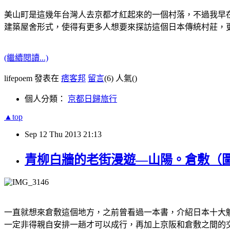
美山町是這幾年台灣人去京都才紅起來的一個村落，不過我早
建築屋舍形式，使得有更多人想要來探訪這個日本傳統村莊，
(繼續閱讀...)
lifepoem 發表在
痞客邦
留言
(6)
人氣(
)
個人分類：
京都日歸旅行
▲top
Sep
12
Thu
2013
21:13
青柳白牆的老街漫遊—山陽。倉敷（
一直就想來倉敷這個地方，之前曾看過一本書，介紹日本十大
一定非得親自安排一趟才可以成行，再加上京阪和倉敷之間的