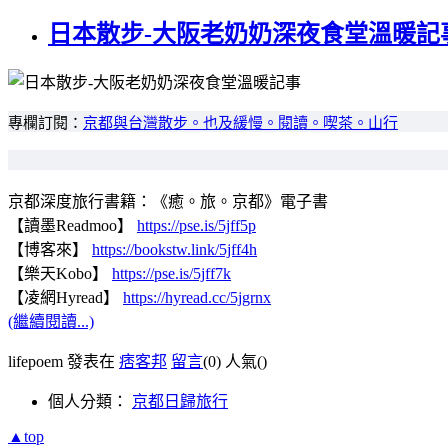
日本散步-大阪老奶奶深夜食堂溫暖記
專欄訂閱：
京都與台灣散步。也及緩慢。閱讀。喫茶。山行
京都深度旅行書籍：《癒。旅。京都》電子書
【讀墨Readmoo】
https://pse.is/5jff5p
【博客來】
https://bookstw.link/5jff4h
【樂天Kobo】
https://pse.is/5jff7k
【凌網Hyread】
https://hyread.cc/5jgrnx
(繼續閱讀...)
lifepoem 發表在
痞客邦
留言
(0)
人氣(
)
個人分類：
京都日歸旅行
▲top