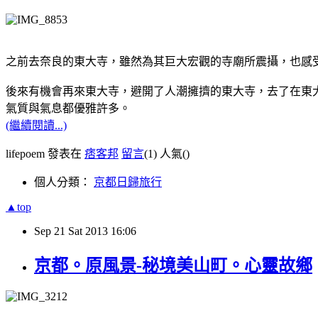
之前去奈良的東大寺，雖然為其巨大宏觀的寺廟所震攝，也感
後來有機會再來東大寺，避開了人潮擁擠的東大寺，去了在東
氣質與氣息都優雅許多。
(繼續閱讀...)
lifepoem 發表在
痞客邦
留言
(1)
人氣(
)
個人分類：
京都日歸旅行
▲top
Sep
21
Sat
2013
16:06
京都。原風景-秘境美山町。心靈故鄉